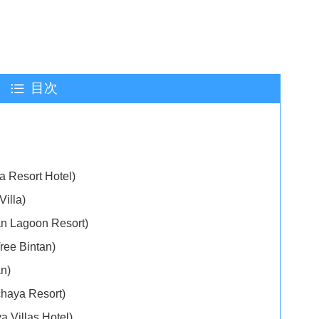
目次
sort Hotel)
lla)
agoon Resort)
 Bintan)
n)
ya Resort)
illas Hotel)